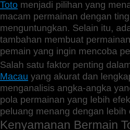
Toto
menjadi pilihan yang men
macam permainan dengan tin
menguntungkan. Selain itu, ad
tambahan membuat permainan i
pemain yang ingin mencoba p
Salah satu faktor penting dala
Macau
yang akurat dan lengkap
menganalisis angka-angka yan
pola permainan yang lebih efekt
peluang menang dengan lebih 
Kenyamanan Bermain To