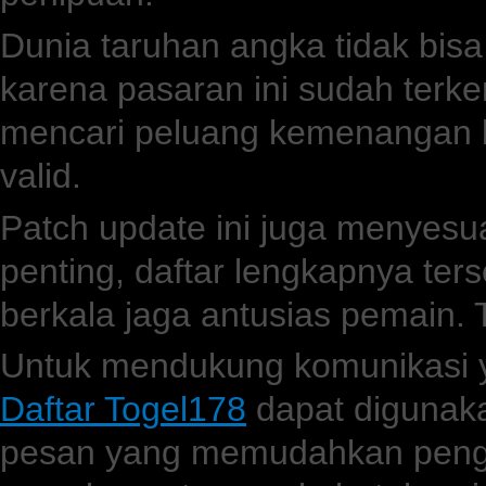
Dunia taruhan angka tidak bisa
karena pasaran ini sudah terke
mencari peluang kemenangan be
valid.
Patch update ini juga menyesu
penting, daftar lengkapnya ter
berkala jaga antusias pemain. 
Untuk mendukung komunikasi ya
Daftar Togel178
dapat digunak
pesan yang memudahkan pengg