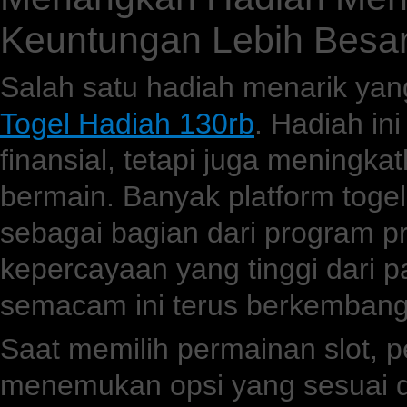
Keuntungan Lebih Besa
Salah satu hadiah menarik yan
Togel Hadiah 130rb
. Hadiah in
finansial, tetapi juga meningk
bermain. Banyak platform toge
sebagai bagian dari program p
kepercayaan yang tinggi dari 
semacam ini terus berkembang
Saat memilih permainan slot, p
menemukan opsi yang sesuai 