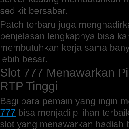
sedikit bersabar.
Patch terbaru juga menghadirk
penjelasan lengkapnya bisa k
membutuhkan kerja sama bany
lebih besar.
Slot 777 Menawarkan Pi
RTP Tinggi
Bagi para pemain yang ingin
777
bisa menjadi pilihan terba
slot yang menawarkan hadiah b