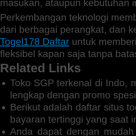
masukan, ataupun kebutuhan in
Perkembangan teknologi memb
dari berbagai perangkat, dan k
Togel178 Daftar
untuk memberi
fleksibel kapan saja tanpa bat
Related Links
Toko SGP terkenal di Indo
lengkap dengan promo spesi
Berikut adalah daftar situs t
bayaran tertinggi yang saat ini
Anda dapat dengan mudah