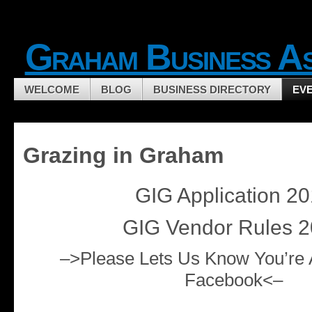
Skip to navigation
Skip to main content
Skip to primary sidebar
Graham Business As
Skip to secondary sidebar
Skip to footer
WELCOME
BLOG
BUSINESS DIRECTORY
EV
Grazing in Graham
GIG Application 2
GIG Vendor Rules 
–>Please Lets Us Know You’re 
Facebook<–